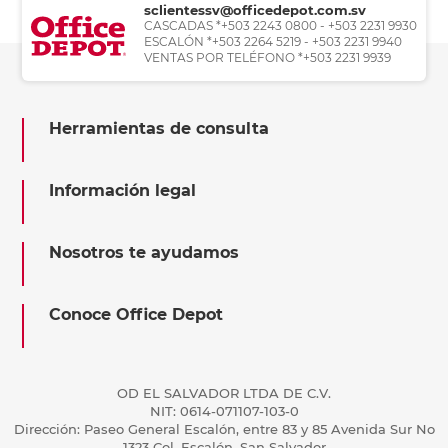
sclientessv@officedepot.com.sv
CASCADAS *+503 2243 0800 - +503 2231 9930
ESCALÓN *+503 2264 5219 - +503 2231 9940
VENTAS POR TELÉFONO *+503 2231 9939
Herramientas de consulta
Información legal
Nosotros te ayudamos
Conoce Office Depot
OD EL SALVADOR LTDA DE C.V.
NIT: 0614-071107-103-0
Dirección: Paseo General Escalón, entre 83 y 85 Avenida Sur No
1323 Col. Escalón, San Salvador