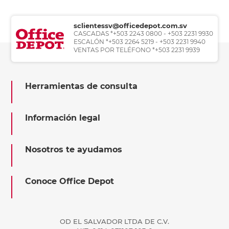
sclientessv@officedepot.com.sv
CASCADAS *+503 2243 0800 - +503 2231 9930
ESCALÓN *+503 2264 5219 - +503 2231 9940
VENTAS POR TELÉFONO *+503 2231 9939
Herramientas de consulta
Información legal
Nosotros te ayudamos
Conoce Office Depot
OD EL SALVADOR LTDA DE C.V.