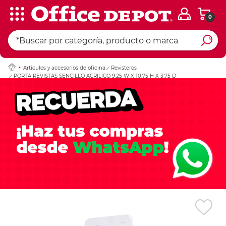
0
Ingresar Codigo Pos
Artículos y accesorios de oficina
Revisteros
PORTA REVISTAS SENCILLO ACRILICO 9.25 W X 10.75 H X 3.75 D