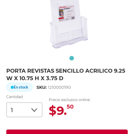
PORTA REVISTAS SENCILLO ACRILICO 9.25
W X 10.75 H X 3.75 D
SKU:
1210000190
En stock
Cantidad
Precio exclusivo online:
$9.
50