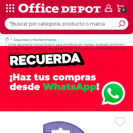
0
Ingresar Codigo Pos
Seguridad y Mantenimiento
Cinta decorativa marca Scotch para envoltura de regalos. Acabado brillante y
adhesivo limpio, perfecta para personalizar paquetes, manualidades y detalles
especiales.