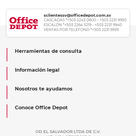
sclientessv@officedepot.com.sv
CASCADAS *+503 2243 0800 - +503 2231 9930
ESCALÓN *+503 2264 5219 - +503 2231 9940
VENTAS POR TELÉFONO *+503 2231 9939
Herramientas de consulta
Información legal
Nosotros te ayudamos
Conoce Office Depot
OD EL SALVADOR LTDA DE C.V.