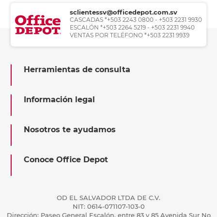
sclientessv@officedepot.com.sv
CASCADAS *+503 2243 0800 - +503 2231 9930
ESCALÓN *+503 2264 5219 - +503 2231 9940
VENTAS POR TELÉFONO *+503 2231 9939
Herramientas de consulta
Información legal
Nosotros te ayudamos
Conoce Office Depot
OD EL SALVADOR LTDA DE C.V.
NIT: 0614-071107-103-0
Dirección: Paseo General Escalón, entre 83 y 85 Avenida Sur No